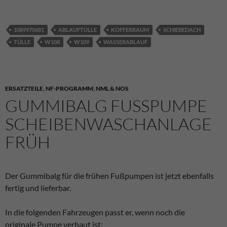
1089970681
ABLAUFTÜLLE
KOFFERRAUM
SCHIEBEDACH
TÜLLE
W108
W109
WASSERABLAUF
ERSATZTEILE
,
NF-PROGRAMM
,
NML & NOS
GUMMIBALG FUSSPUMPE S
CHEIBENWASCHANLAGE F
RÜH
Der Gummibalg für die frühen Fußpumpen ist jetzt ebenfalls
fertig und lieferbar.
In die folgenden Fahrzeugen passt er, wenn noch die
originale Pumpe verbaut ist: