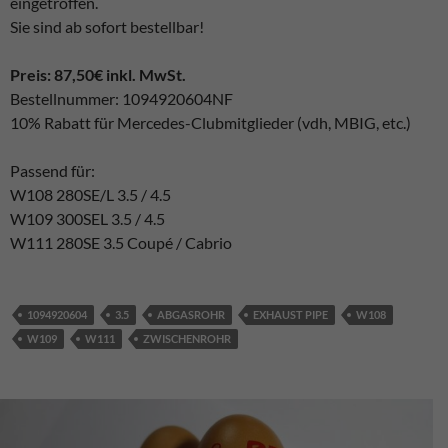
eingetroffen.
Sie sind ab sofort bestellbar!
Preis: 87,50€ inkl. MwSt.
Bestellnummer: 1094920604NF
10% Rabatt für Mercedes-Clubmitglieder (vdh, MBIG, etc.)
Passend für:
W108 280SE/L 3.5 / 4.5
W109 300SEL 3.5 / 4.5
W111 280SE 3.5 Coupé / Cabrio
1094920604
3.5
ABGASROHR
EXHAUST PIPE
W108
W109
W111
ZWISCHENROHR