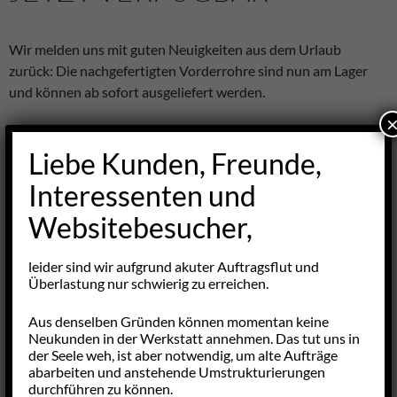
Wir melden uns mit guten Neuigkeiten aus dem Urlaub
zurück: Die nachgefertigten Vorderrohre sind nun am Lager
und können ab sofort ausgeliefert werden.
Vergleichsnummer
Passend für
Preis
Liebe Kunden, Freunde,
1084902120
W108 250SE, 280SE, 280SEL
279,-
Interessenten und
€
W109 300SEL (mit M130)
Websitebesucher,
W111 250SE, 280SE
Coupé/Cabrio
leider sind wir aufgrund akuter Auftragsflut und
Überlastung nur schwierig zu erreichen.
1094901019
W109 300SEL 6.3 ab Chassis
299,-
Aus denselben Gründen können momentan keine
[NML]
005214, links
€
Neukunden in der Werkstatt annehmen. Das tut uns in
der Seele weh, ist aber notwendig, um alte Aufträge
1094900020
W108 280SE/L 3.5, 4.5, rechts
299,-
abarbeiten und anstehende Umstrukturierungen
[zur Zeit bei DB
€
durchführen zu können.
nicht