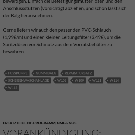
bewältigen. Einfach die Befestigungsmutter lösen und den
Anschlussstutzen (vorsichtig) abziehen, und schon lässt sich
der Balg herausnehmen.
Gerne liefern wir auch den passenden PVC-Schlauch
(1,99€/m) und einen kleinen Leitungsfilter (3,49€), um die
Spritzdüsen vor Schmutz aus dem Vorratsbehälter zu
bewahren.
FUSSPUMPE
GUMMIBALG
REPARATURSATZ
SCHEIBENWASCHANLAGE
W108
W109
W111
W114
W115
ERSATZTEILE
,
NF-PROGRAMM
,
NML & NOS
VORANKÜNDIGUNG: