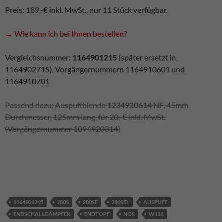
Preis: 189,-€ inkl. MwSt., nur 11 Stück verfügbar.
→ Wie kann ich bei Ihnen bestellen?
Vergleichsnummer:
1164901215
(später ersetzt in
1164902715), Vorgängernummern 1164910601 und
1164910701
Passend dazu: Auspuffblende
1234920614 NF
, 45mm
Durchmesser, 125mm lang, für 20,-€ inkl. MwSt.
(Vorgängernummer 1094920314)
1164901215
280S
280SE
280SEL
AUSPUFF
ENDSCHALLDÄMPFER
ENDTOPF
NOS
W116