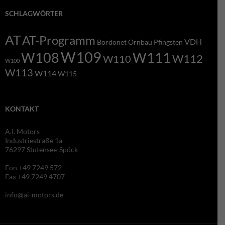
SCHLAGWÖRTER
AT
AT-Programm
VDH
Bordonet
Ornbau
Pfingsten
W109
W108
W111
W112
W110
W100
W113
W114
W115
KONTAKT
A.I. Motors
Industriestraße 1a
76297 Stutensee-Spöck
Fon +49 7249 572
Fax +49 7249 4707
info@ai-motors.de