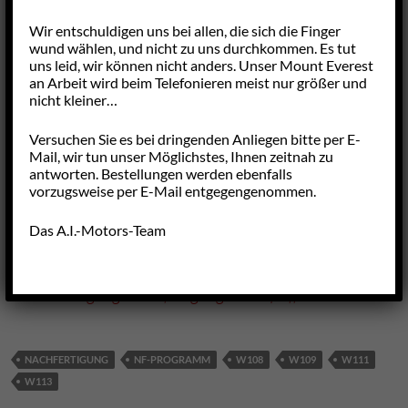
W109 300SEL 3.5, 4.5, rechts
verfügbar]
Wir entschuldigen uns bei allen, die sich die Finger
W111 280SE 3.5 Coupé, rechts
wund wählen, und nicht zu uns durchkommen. Es tut
uns leid, wir können nicht anders. Unser Mount Everest
an Arbeit wird beim Telefonieren meist nur größer und
1114904020
W111 280SE Cabriolet ab
289,-
nicht kleiner…
[NML]
Chassis 002864
€
Versuchen Sie es bei dringenden Anliegen bitte per E-
1134900920
W113 230SL ab Chassis 013856
299,-
Mail, wir tun unser Möglichstes, Ihnen zeitnah zu
[zur Zeit bei DB
€
antworten. Bestellungen werden ebenfalls
nicht
W113 250SL, 280SL
vorzugsweise per E-Mail entgegengenommen.
verfügbar]
Das A.I.-Motors-Team
→ Wie kann ich bei Ihnen bestellen?
Vorankündigung: Nachfertigungen Auspuff-Vorderrohre
NACHFERTIGUNG
NF-PROGRAMM
W108
W109
W111
W113