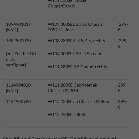
W111 250SE, 280SE
Coupé/Cabrio
1094901019
W109 300SEL 6.3 ab Chassis
299,-
[NML]
005214, links
€
1094900020
W108 280SE/L 3.5, 4.5, rechts
299,-
€
[zur Zeit bei DB
W109 300SEL 3.5, 4.5, rechts
nicht
verfügbar]
W111 280SE 3.5 Coupé, rechts
1114904020
W111 280SE Cabriolet ab
289,-
[NML]
Chassis 002864
€
1134900920
W113 230SL ab Chassis 013856
299,-
€
W113 250SL, 280SL
Qualität und Passform wie OE, Oberfläche aluminiert.