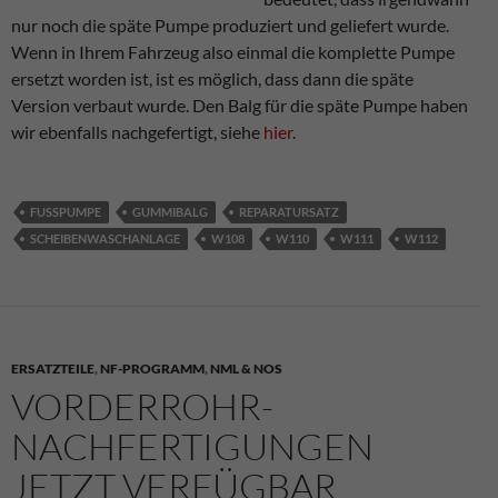
nur noch die späte Pumpe produziert und geliefert wurde.
Wenn in Ihrem Fahrzeug also einmal die komplette Pumpe
ersetzt worden ist, ist es möglich, dass dann die späte
Version verbaut wurde. Den Balg für die späte Pumpe haben
wir ebenfalls nachgefertigt, siehe
hier
.
FUSSPUMPE
GUMMIBALG
REPARATURSATZ
SCHEIBENWASCHANLAGE
W108
W110
W111
W112
ERSATZTEILE
,
NF-PROGRAMM
,
NML & NOS
VORDERROHR-
NACHFERTIGUNGEN
JETZT VERFÜGBAR