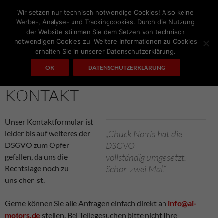
Zum
Wir setzen nur technisch notwendige Cookies! Also keine
Inhalt
Werbe-, Analyse- und Trackingcookies. Durch die Nutzung
springen
der Website stimmen Sie dem Setzen von technisch
notwendigen Cookies zu. Weitere Informationen zu Cookies
Suchen
A.I. MOTORS
erhalten Sie in unserer Datenschutzerklärung.
PRIMÄRES
OK
DATENSCHUTZERKLÄRUNG
MENÜ
KONTAKT
Unser Kontaktformular ist
„Chuck Norris hat die
leider bis auf weiteres der
DSGVO
DSGVO zum Opfer
vollständig umgesetzt.
gefallen, da uns die
Schon zwei Mal.“
Rechtslage noch zu
unsicher ist.
Gerne können Sie alle Anfragen einfach direkt an
info@ai-
motors.de
stellen. Bei Teilegesuchen bitte nicht Ihre