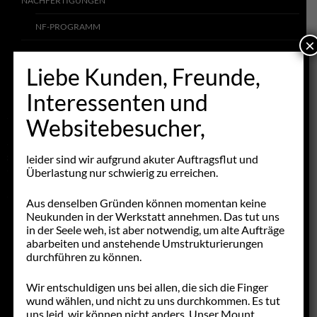
NACHFERTIGUNGEN
NF-PROGRAMM
×
GEBRAUCHTTEILE
Liebe Kunden, Freunde,
NML & NOS
Interessenten und
SCHNICKSCHNACK
Websitebesucher,
FAHRZEUGANGEBOTE
leider sind wir aufgrund akuter Auftragsflut und
STELLENANGEBOTE
Überlastung nur schwierig zu erreichen.
LINKS
Aus denselben Gründen können momentan keine
Neukunden in der Werkstatt annehmen. Das tut uns
in der Seele weh, ist aber notwendig, um alte Aufträge
abarbeiten und anstehende Umstrukturierungen
durchführen zu können.
Wir entschuldigen uns bei allen, die sich die Finger
wund wählen, und nicht zu uns durchkommen. Es tut
uns leid, wir können nicht anders. Unser Mount