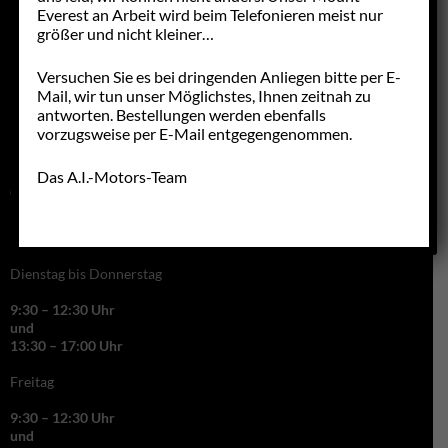
Everest an Arbeit wird beim Telefonieren meist nur
größer und nicht kleiner…
Versuchen Sie es bei dringenden Anliegen bitte per E-
Mail, wir tun unser Möglichstes, Ihnen zeitnah zu
antworten. Bestellungen werden ebenfalls
vorzugsweise per E-Mail entgegengenommen.
Das A.I.-Motors-Team
GESCHÄFTSZEITEN
Montag Ruhetag
Dienstag bis Donnerstag
9:30 – 12:30 Uhr
und
13:30 – 17:00 Uhr
Freitag
9:30 – 12:30 Uhr
und