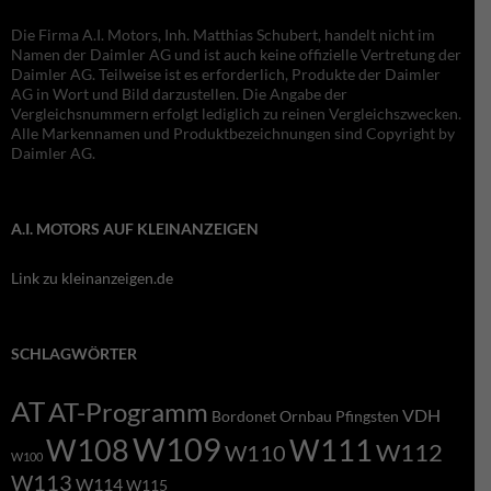
Die Firma A.I. Motors, Inh. Matthias Schubert, handelt nicht im
Namen der Daimler AG und ist auch keine offizielle Vertretung der
Daimler AG. Teilweise ist es erforderlich, Produkte der Daimler
AG in Wort und Bild darzustellen. Die Angabe der
Vergleichsnummern erfolgt lediglich zu reinen Vergleichszwecken.
Alle Markennamen und Produktbezeichnungen sind Copyright by
Daimler AG.
A.I. MOTORS AUF KLEINANZEIGEN
Link zu kleinanzeigen.de
SCHLAGWÖRTER
AT
AT-Programm
VDH
Bordonet
Ornbau
Pfingsten
W109
W108
W111
W112
W110
W100
W113
W114
W115