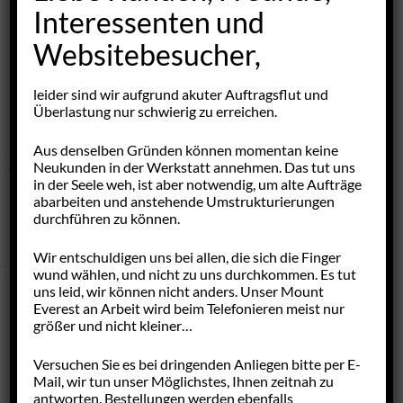
Interessenten und
Leistungen, oder stöbern Sie in den Teile- und
Fahrzeugangeboten. Einige
Galerien
bieten Ihnen Einblicke
Websitebesucher,
in unseren Werkstattalltag, Schnappschüsse aus 35 Jahren
Firmengeschichte, Bilder von restaurierten Fahrzeugen und
leider sind wir aufgrund akuter Auftragsflut und
Eindrücke der wichtigsten Messen.
Überlastung nur schwierig zu erreichen.
Sollten Fragen unbeantwortet bleiben, können Sie uns gerne
Aus denselben Gründen können momentan keine
Neukunden in der Werkstatt annehmen. Das tut uns
einen Kommentar hinterlassen oder das
Kontaktformular
in der Seele weh, ist aber notwendig, um alte Aufträge
nutzen.
abarbeiten und anstehende Umstrukturierungen
durchführen zu können.
Wir entschuldigen uns bei allen, die sich die Finger
wund wählen, und nicht zu uns durchkommen. Es tut
uns leid, wir können nicht anders. Unser Mount
Everest an Arbeit wird beim Telefonieren meist nur
größer und nicht kleiner…
Versuchen Sie es bei dringenden Anliegen bitte per E-
Mail, wir tun unser Möglichstes, Ihnen zeitnah zu
antworten. Bestellungen werden ebenfalls