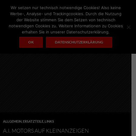
Zum
Wir setzen nur technisch notwendige Cookies! Also keine
Inhalt
Werbe-, Analyse- und Trackingcookies. Durch die Nutzung
springen
der Website stimmen Sie dem Setzen von technisch
notwendigen Cookies zu. Weitere Informationen zu Cookies
Suchen
A.I. MOTORS
erhalten Sie in unserer Datenschutzerklärung.
PRIMÄRES
OK
DATENSCHUTZERKLÄRUNG
MENÜ
ALLGEMEIN
,
ERSATZTEILE
,
LINKS
A.I. MOTORS AUF KLEINANZEIGEN