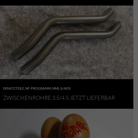
ERSATZTEILE
,
NF-PROGRAMM
,
NML & NOS
ZWISCHENROHRE 3.5/4.5 JETZT LIEFERBAR