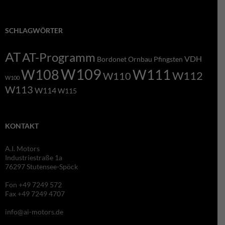
SCHLAGWÖRTER
AT
AT-Programm
VDH
Bordonet
Ornbau
Pfingsten
W109
W108
W111
W112
W110
W100
W113
W114
W115
KONTAKT
A.I. Motors
Industriestraße 1a
76297 Stutensee-Spöck
Fon +49 7249 572
Fax +49 7249 4707
info@ai-motors.de