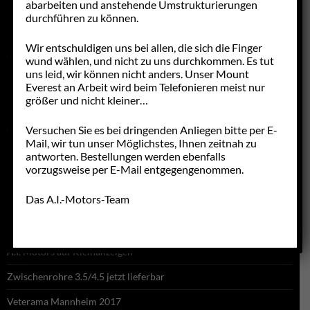
abarbeiten und anstehende Umstrukturierungen
durchführen zu können.
Dienstag bis Donnerstag
9:30 – 12:30 Uhr
Wir entschuldigen uns bei allen, die sich die Finger
und
wund wählen, und nicht zu uns durchkommen. Es tut
13:30 – 17:00 Uhr
uns leid, wir können nicht anders. Unser Mount
Everest an Arbeit wird beim Telefonieren meist nur
Freitag
größer und nicht kleiner…
9:30 – 12:30 Uhr
Versuchen Sie es bei dringenden Anliegen bitte per E-
und
13:30 – 15:00 Uhr
Mail, wir tun unser Möglichstes, Ihnen zeitnah zu
antworten. Bestellungen werden ebenfalls
Samstags nur nach Vereinbarung.
vorzugsweise per E-Mail entgegengenommen.
Das A.I.-Motors-Team
NEUES
A.I. Motors auf Kleinanzeigen
Zwischenrohre 3.5/4.5 jetzt lieferbar
Veterama Mannheim 2017