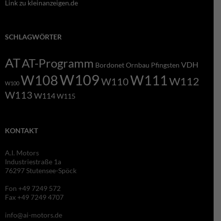
Link zu kleinanzeigen.de
SCHLAGWÖRTER
AT
AT-Programm
VDH
Bordonet
Ornbau
Pfingsten
W109
W108
W111
W112
W110
W100
W113
W114
W115
KONTAKT
A.I. Motors
Industriestraße 1a
76297 Stutensee-Spöck
Fon +49 7249 572
Fax +49 7249 4707
info@ai-motors.de