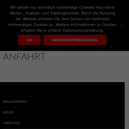
Zum
Wir setzen nur technisch notwendige Cookies! Also keine
Inhalt
Werbe-, Analyse- und Trackingcookies. Durch die Nutzung
springen
der Website stimmen Sie dem Setzen von technisch
notwendigen Cookies zu. Weitere Informationen zu Cookies
Suchen
A.I. MOTORS
erhalten Sie in unserer Datenschutzerklärung.
PRIMÄRES
OK
DATENSCHUTZERKLÄRUNG
MENÜ
ANFAHRT
WILLKOMMEN
NEUES
ÜBER UNS