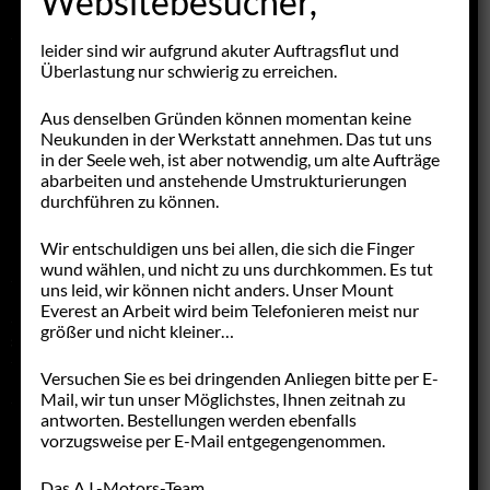
Websitebesucher,
AT-PROGRAMM
leider sind wir aufgrund akuter Auftragsflut und
ERSATZTEILE
Überlastung nur schwierig zu erreichen.
NACHFERTIGUNGEN
Aus denselben Gründen können momentan keine
Neukunden in der Werkstatt annehmen. Das tut uns
NF-PROGRAMM
in der Seele weh, ist aber notwendig, um alte Aufträge
abarbeiten und anstehende Umstrukturierungen
GEBRAUCHTTEILE
durchführen zu können.
NML & NOS
Wir entschuldigen uns bei allen, die sich die Finger
SCHNICKSCHNACK
wund wählen, und nicht zu uns durchkommen. Es tut
uns leid, wir können nicht anders. Unser Mount
FAHRZEUGANGEBOTE
Everest an Arbeit wird beim Telefonieren meist nur
größer und nicht kleiner…
STELLENANGEBOTE
Versuchen Sie es bei dringenden Anliegen bitte per E-
LINKS
Mail, wir tun unser Möglichstes, Ihnen zeitnah zu
antworten. Bestellungen werden ebenfalls
vorzugsweise per E-Mail entgegengenommen.
Das A.I.-Motors-Team