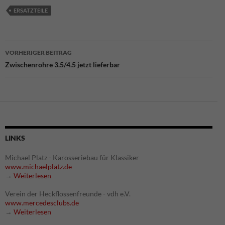
ERSATZTEILE
Beitragsnavigation
VORHERIGER BEITRAG
Zwischenrohre 3.5/4.5 jetzt lieferbar
LINKS
Michael Platz - Karosseriebau für Klassiker
www.michaelplatz.de
→
Weiterlesen
Verein der Heckflossenfreunde - vdh e.V.
www.mercedesclubs.de
→
Weiterlesen