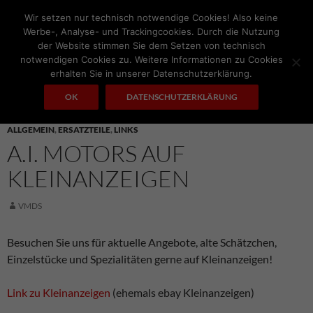
Zum
Wir setzen nur technisch notwendige Cookies! Also keine
Inhalt
Werbe-, Analyse- und Trackingcookies. Durch die Nutzung
springen
der Website stimmen Sie dem Setzen von technisch
notwendigen Cookies zu. Weitere Informationen zu Cookies
Suchen
A.I. MOTORS
erhalten Sie in unserer Datenschutzerklärung.
PRIMÄRES
OK
DATENSCHUTZERKLÄRUNG
MENÜ
ALLGEMEIN
,
ERSATZTEILE
,
LINKS
A.I. MOTORS AUF
KLEINANZEIGEN
VMDS
Besuchen Sie uns für aktuelle Angebote, alte Schätzchen,
Einzelstücke und Spezialitäten gerne auf Kleinanzeigen!
Link zu Kleinanzeigen
(ehemals ebay Kleinanzeigen)