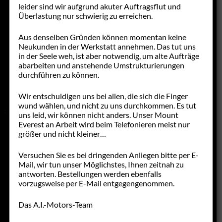
NACHFERTIGUNGEN
leider sind wir aufgrund akuter Auftragsflut und
Überlastung nur schwierig zu erreichen.
NF-PROGRAMM
Aus denselben Gründen können momentan keine
GEBRAUCHTTEILE
Neukunden in der Werkstatt annehmen. Das tut uns
in der Seele weh, ist aber notwendig, um alte Aufträge
NML & NOS
abarbeiten und anstehende Umstrukturierungen
durchführen zu können.
SCHNICKSCHNACK
FAHRZEUGANGEBOTE
Wir entschuldigen uns bei allen, die sich die Finger
wund wählen, und nicht zu uns durchkommen. Es tut
STELLENANGEBOTE
uns leid, wir können nicht anders. Unser Mount
Everest an Arbeit wird beim Telefonieren meist nur
LINKS
größer und nicht kleiner…
Versuchen Sie es bei dringenden Anliegen bitte per E-
Mail, wir tun unser Möglichstes, Ihnen zeitnah zu
antworten. Bestellungen werden ebenfalls
vorzugsweise per E-Mail entgegengenommen.
Das A.I.-Motors-Team