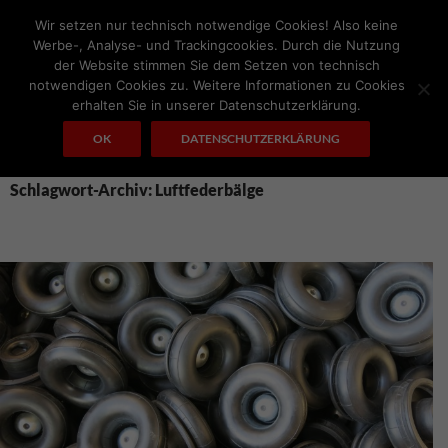
Zum
Wir setzen nur technisch notwendige Cookies! Also keine
Inhalt
Werbe-, Analyse- und Trackingcookies. Durch die Nutzung
springen
der Website stimmen Sie dem Setzen von technisch
notwendigen Cookies zu. Weitere Informationen zu Cookies
Suchen
A.I. MOTORS
erhalten Sie in unserer Datenschutzerklärung.
PRIMÄRES
OK
DATENSCHUTZERKLÄRUNG
MENÜ
Schlagwort-Archiv: Luftfederbälge