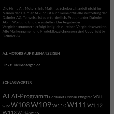
Die Firma A.I. Motors, Inh. Matthias Schubert, handelt nicht im
Namen der Daimler AG und ist auch keine offizielle Vertretung der
Daimler AG. Teilweise ist es erforderlich, Produkte der Daimler
AG in Wort und Bild darzustellen. Die Angabe der
Vergleichsnummern erfolgt lediglich zu reinen Vergleichszwecken.
Alle Markennamen und Produktbezeichnungen sind Copyright by
Daimler AG.
A.I. MOTORS AUF KLEINANZEIGEN
Link zu kleinanzeigen.de
SCHLAGWÖRTER
AT
AT-Programm
VDH
Bordonet
Ornbau
Pfingsten
W109
W108
W111
W112
W110
W100
W113
W114
W115