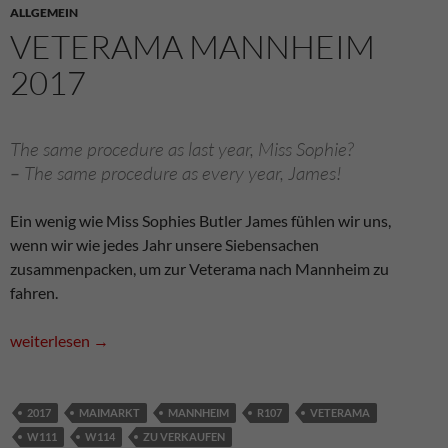
ALLGEMEIN
VETERAMA MANNHEIM
2017
The same procedure as last year, Miss Sophie?
–
The same procedure as every year, James!
Ein wenig wie Miss Sophies Butler James fühlen wir uns,
wenn wir wie jedes Jahr unsere Siebensachen
zusammenpacken, um zur Veterama nach Mannheim zu
fahren.
Veterama Mannheim 2017
weiterlesen
→
2017
MAIMARKT
MANNHEIM
R107
VETERAMA
W111
W114
ZU VERKAUFEN