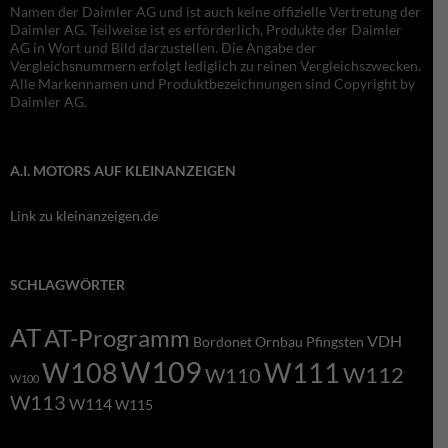
Namen der Daimler AG und ist auch keine offizielle Vertretung der
Daimler AG. Teilweise ist es erforderlich, Produkte der Daimler
AG in Wort und Bild darzustellen. Die Angabe der
Vergleichsnummern erfolgt lediglich zu reinen Vergleichszwecken.
Alle Markennamen und Produktbezeichnungen sind Copyright by
Daimler AG.
A.I. MOTORS AUF KLEINANZEIGEN
Link zu kleinanzeigen.de
SCHLAGWÖRTER
AT
AT-Programm
VDH
Bordonet
Ornbau
Pfingsten
W109
W108
W111
W112
W110
W100
W113
W114
W115