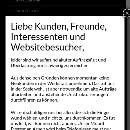
NF-PROGRAMM
×
GEBRAUCHTTEILE
NML & NOS
Liebe Kunden, Freunde,
SCHNICKSCHNACK
Interessenten und
FAHRZEUGANGEBOTE
Websitebesucher,
STELLENANGEBOTE
leider sind wir aufgrund akuter Auftragsflut und
Überlastung nur schwierig zu erreichen.
LINKS
Aus denselben Gründen können momentan keine
Neukunden in der Werkstatt annehmen. Das tut uns
in der Seele weh, ist aber notwendig, um alte Aufträge
abarbeiten und anstehende Umstrukturierungen
durchführen zu können.
Wir entschuldigen uns bei allen, die sich die Finger
wund wählen, und nicht zu uns durchkommen. Es tut
uns leid, wir können nicht anders. Unser Mount
Everest an Arbeit wird beim Telefonieren meist nur