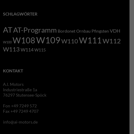
SCHLAGWÖRTER
AT
AT-Programm
VDH
Bordonet
Ornbau
Pfingsten
W109
W108
W111
W112
W110
W100
W113
W114
W115
KONTAKT
A.I. Motors
Industriestraße 1a
76297 Stutensee-Spöck
Fon +49 7249 572
Fax +49 7249 4707
info@ai-motors.de