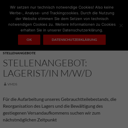
Zum
Wir setzen nur technisch notwendige Cookies! Also keine
Inhalt
Werbe-, Analyse- und Trackingcookies. Durch die Nutzung
springen
der Website stimmen Sie dem Setzen von technisch
notwendigen Cookies zu. Weitere Informationen zu Cookies
Suchen
A.I. MOTORS
erhalten Sie in unserer Datenschutzerklärung.
PRIMÄRES
OK
DATENSCHUTZERKLÄRUNG
MENÜ
STELLENANGEBOTE
STELLENANGEBOT:
LAGERIST/IN M/W/D
VMDS
Für die Aufarbeitung unseres Gebrauchtteilebestands, die
Reorganisation des Lagers und die Bewältigung des
gestiegenen Versandaufkommens suchen wir zum
nächstmöglichen Zeitpunkt