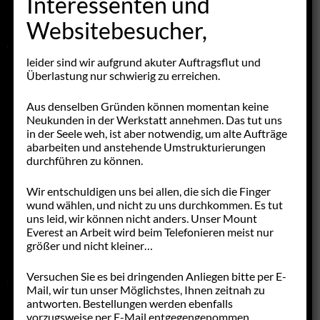
Interessenten und
PROJEKTE
Websitebesucher,
AUSTAUSCHTEILE
leider sind wir aufgrund akuter Auftragsflut und
AT-PROGRAMM
Überlastung nur schwierig zu erreichen.
ERSATZTEILE
Aus denselben Gründen können momentan keine
Neukunden in der Werkstatt annehmen. Das tut uns
NACHFERTIGUNGEN
in der Seele weh, ist aber notwendig, um alte Aufträge
abarbeiten und anstehende Umstrukturierungen
NF-PROGRAMM
durchführen zu können.
GEBRAUCHTTEILE
Wir entschuldigen uns bei allen, die sich die Finger
NML & NOS
wund wählen, und nicht zu uns durchkommen. Es tut
uns leid, wir können nicht anders. Unser Mount
SCHNICKSCHNACK
Everest an Arbeit wird beim Telefonieren meist nur
größer und nicht kleiner…
FAHRZEUGANGEBOTE
Versuchen Sie es bei dringenden Anliegen bitte per E-
STELLENANGEBOTE
Mail, wir tun unser Möglichstes, Ihnen zeitnah zu
antworten. Bestellungen werden ebenfalls
LINKS
vorzugsweise per E-Mail entgegengenommen.